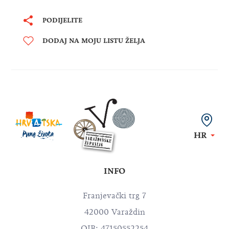
PODIJELITE
DODAJ NA MOJU LISTU ŽELJA
HR
INFO
Franjevački trg 7
42000 Varaždin
OIB: 47150552254