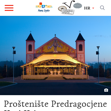
HR
Proštenište Predragocjene