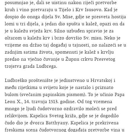
posumnjao je, dali se uistinu nakon riječi pretvorbe
kruh i vino pretvaraju u Tijelo i Krv Isusovo. Kad je
dospio do onoga dijela Sv. Mise, gdje se presveta hostija
lomi u tri dijela, a jedan dio spušta u kalež, opazi on da
je u kaležu svježa krv. Silno uzbuđen spravio je za
oltarom u kaležu krv i brzo dovršio Sv. misu. Neko je
vrijeme on držao taj događaj u tajnosti, no nalazeći se u
zadnjim satima života, spomenuti je kalež s krvlju
predao na vječno čuvanje u Župnu crkvu Presvetog
trojstva grada Ludbrega.
Ludbreško proštenište je jedinstveno u Hrvatskoj i
među rijetkima u svijetu koje je nastalo i priznato
bulom (svečanim papinskim pismom). To je učinio Papa
Leon X., 14. travnja 1513. godine. Od tog vremena
mnogo je ljudi čudotvorno ozdravilo moleći se pred
relikvijom. Kapelica Svetog križa, gdje se je dogodilo
čudo dio je dvorca Batthyany. Kapelica je prekrivena
freskama scena čudotvornog događaja pretvorbe vina u